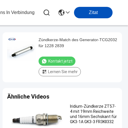
Uns In Verbindung
Zitat
Zündkerze-Match des Generator-TCG2032
für 1228 2839
Kontakt jetzt
Lernen Sie mehr
Ähnliche Videos
Iridium-Zündkerze ZT57-
4 mit 19mm Reichweite
und 16mm Sechskant für
GK3-1A GK3-3 FR3KII332