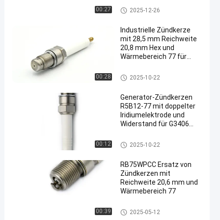
Generatorzündkerze
00:27
2025-12-26
Industrielle Zündkerze
mit 28,5 mm Reichweite
20,8 mm Hex und
Wärmebereich 77 für
Gasmotoren
Generatorzündkerze
00:28
2025-10-22
Generator-Zündkerzen
R5B12-77 mit doppelter
Iridiumelektrode und
Widerstand für G3406
TBG616 V-8 QSK60 FG240
W25SG
Generatorzündkerze
00:12
2025-10-22
RB75WPCC Ersatz von
Zündkerzen mit
Reichweite 20,6 mm und
Wärmebereich 77
Generatorzündkerze
00:39
2025-05-12