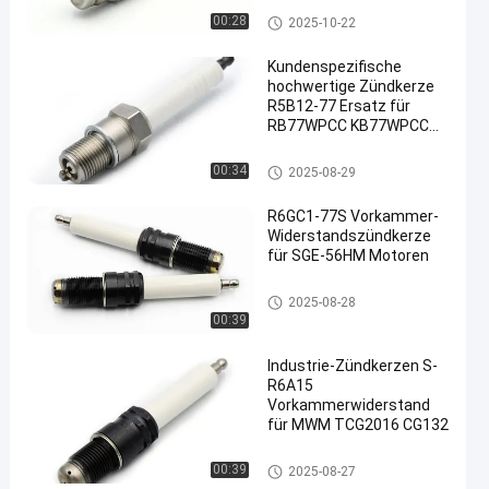
Generatorzündkerze
00:28
2025-10-22
Kundenspezifische
hochwertige Zündkerze
R5B12-77 Ersatz für
RB77WPCC KB77WPCC
FB77WPCC
industrielle Zündkerze
00:34
2025-08-29
R6GC1-77S Vorkammer-
Widerstandszündkerze
für SGE-56HM Motoren
Vorkammerzündkerzen
2025-08-28
00:39
Industrie-Zündkerzen S-
R6A15
Vorkammerwiderstand
für MWM TCG2016 CG132
Vorkammerzündkerzen
00:39
2025-08-27