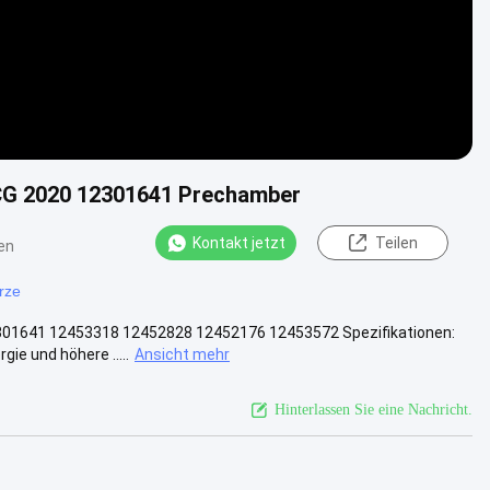
G 2020 12301641 Prechamber
Kontakt jetzt
Teilen
en
rze
301641 12453318 12452828 12452176 12453572 Spezifikationen:
ie und höhere .....
Ansicht mehr
Hinterlassen Sie eine Nachricht.