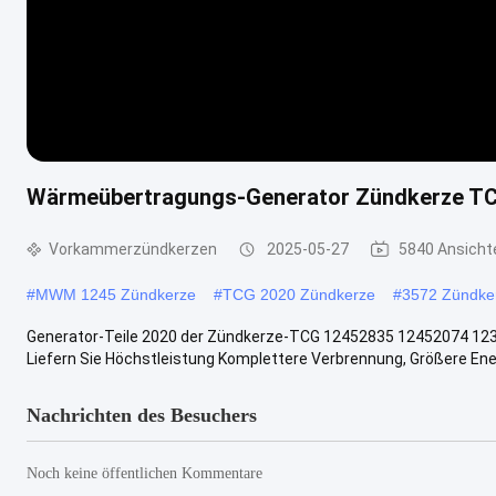
Wärmeübertragungs-Generator Zündkerze TC
Vorkammerzündkerzen
2025-05-27
5840 Ansicht
#
MWM 1245 Zündkerze
#
TCG 2020 Zündkerze
#
3572 Zündke
Generator-Teile 2020 der Zündkerze-TCG 12452835 12452074 12
Liefern Sie Höchstleistung Komplettere Verbrennung, Größere Energ
Nachrichten des Besuchers
Noch keine öffentlichen Kommentare