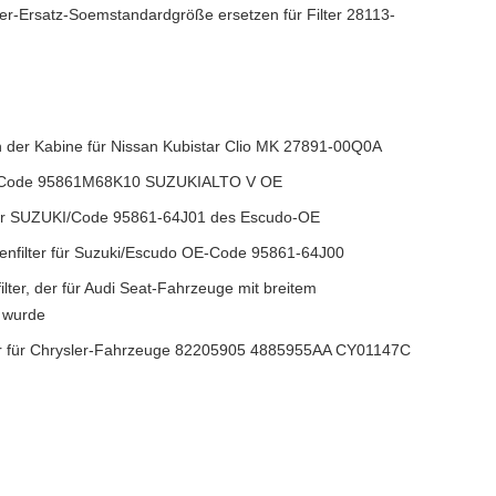
lter-Ersatz-Soemstandardgröße ersetzen für Filter 28113-
n in der Kabine für Nissan Kubistar Clio MK 27891-00Q0A
für Code 95861M68K10 SUZUKIALTO V OE
für SUZUKI/Code 95861-64J01 des Escudo-OE
enfilter für Suzuki/Escudo OE-Code 95861-64J00
ter, der für Audi Seat-Fahrzeuge mit breitem
 wurde
ter für Chrysler-Fahrzeuge 82205905 4885955AA CY01147C