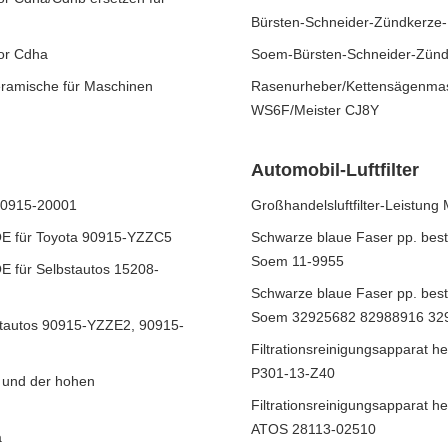
Bürsten-Schneider-Zündkerze
tor Cdha
Soem-Bürsten-Schneider-Zünd
eramische für Maschinen
Rasenurheber/Kettensägenma
WS6F/Meister CJ8Y
Automobil-Luftfilter
 90915-20001
Großhandelsluftfilter-Leistun
s-OE für Toyota 90915-YZZC5
Schwarze blaue Faser pp. best
Soem 11-9955
-OE für Selbstautos 15208-
Schwarze blaue Faser pp. best
Soem 32925682 82988916 32
bstautos 90915-YZZE2, 90915-
Filtrationsreinigungsapparat 
P301-13-Z40
t und der hohen
Filtrationsreinigungsapparat 
ATOS 28113-02510
a