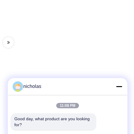
nicholas
Schnelle Kontaktaufnahme
11:08 PM
Telefon
Good day, what product are you looking 
for?
86-731-84830658