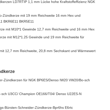
dkerzen LD7RTIP 1,1 mm Lücke hohe Kraftstoffeffizienz NGK
uto-Zündkerze mit 19 mm Reichweite 16 mm Hex und
A11 BKR6E11 BKR5E11
erze mit M10*1 Gewinde 12,7 mm Reichweite und 16 mm Hex
rze mit M12*1.25 Gewinde und 19 mm Reichweite für
 mit 12,7 mm Reichweite, 20,8 mm Sechskant und Wärmewert
ndkerze
der-Zündkerzen für NGK BP6ES/Denso IW20 VW20/Bo-sch
Bo-sch U3CC/ Champion OE166/T04/ Denso U22ES-N
ngs-Bürsten-Schneider-Zündkerze-Bpr6hs E6rtc