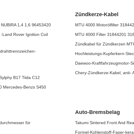
Zündkerze-Kabel
NUBIRA 1,4 1,6 96453420
MTU 4000 Motorölfilter 3184
-Land Rover Ignition Coil
MTU 4000 Filter 31844201 3
Zündkabel für Zündkerzen MT
rahttrennzeichen-
Hochleistungs-Kupferkern-Ste
Daewoo-Kraftfahrzeugmotor-Si
Chery-Zündkerze-Kabel, anti- 
ylphy B17 Tiida C12
0 Mercedes-Benzs S450
Auto-Bremsbelag
durchmesser für
Takumi Sintered Front And R
Formel-Kohlenstoff-Faser-ke