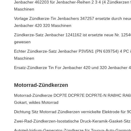
Jenbacher 462203 für Jenbacher-Reihen 2 3 4 (4 Zündkerzen 
Maschinen
Vorlage Zündkerze-Tin Jenbachers 347257 ersetzte durch neu
Jenbacher 420 320 Maschinen
Zündkerze-Satz Jenbacher 1241162 ist ersetzte neue Nr. 125
gewesen
Echter Zündkerze-Satz Jenbacher P3V5N1 (PN 639754) 4 PC i
Maschinen
Ersatz-Zündkerze Tin For Jenbacher 420 und 320 Jenbacher
Motorrad-Zündkerzen
Motorrad-Zündkerze DCP7E DCPR7E DCPR7E-N RA8HC RA6HC
Gokart, wildes Motorrad
Dichtung Sitz Motorrad Zündkerzen vernickelte Elektrode für
Zwei-Rad-Zündkerzen-Isostatische Druck-Keramik-Gasket-Sitz
Autoteil-Iridium-Generator-Zündkerze für Toyoya-Auto-Gasmot