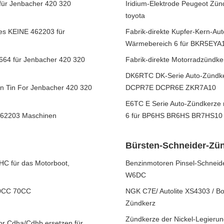
für Jenbacher 420 320
Iridium-Elektrode Peugeot Zün
toyota
es KEINE 462203 für
Fabrik-direkte Kupfer-Kern-A
Wärmebereich 6 für BKR5EY
4664 für Jenbacher 420 320
Fabrik-direkte Motorradzündk
DK6RTC DK-Serie Auto-Zündke
n Tin For Jenbacher 420 320
DCPR7E DCPR6E ZKR7A10
E6TC E Serie Auto-Zündkerze
 462203 Maschinen
6 für BP6HS BR6HS BR7HS10
Bürsten-Schneider-Zü
 für das Motorboot,
Benzinmotoren Pinsel-Schnei
W6DC
 90CC 70CC
NGK C7E/ Autolite XS4303 / 
Zündkerz
Zündkerze der Nickel-Legieru
or Cdha/Cdhb ersetzen für