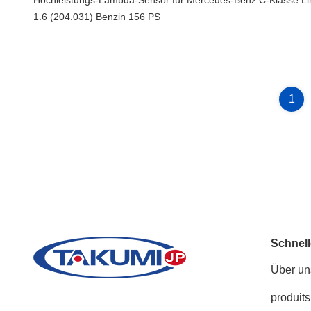
Hochleistungs-Lambda-Sensor für Mercedes-Benz C-Klasse L
1.6 (204.031) Benzin 156 PS
1
Schnell
Über un
produits