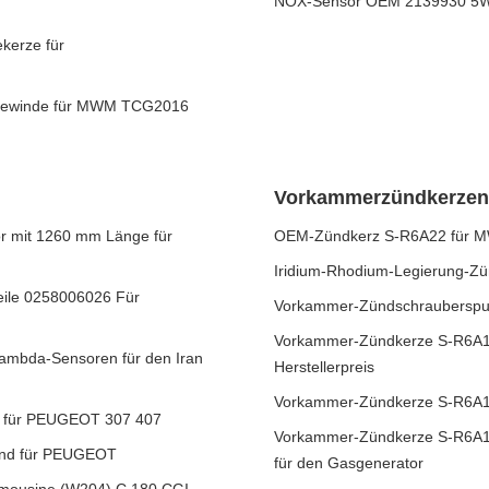
NOX-Sensor OEM 2139930 5WK
kerze für
5 Gewinde für MWM TCG2016
Vorkammerzündkerzen
or mit 1260 mm Länge für
OEM-Zündkerz S-R6A22 für M
Iridium-Rhodium-Legierung-Zü
lteile 0258006026 Für
Vorkammer-Zündschrauberspul
Vorkammer-Zündkerze S-R6A15
Lambda-Sensoren für den Iran
Herstellerpreis
Vorkammer-Zündkerze S-R6A1
et für PEUGEOT 307 407
Vorkammer-Zündkerze S-R6A19
end für PEUGEOT
für den Gasgenerator