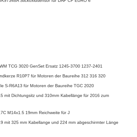
97348A Stickoxidsensor für DAF CF EURO 6
WM TCG 3020 GenSet Ersatz 1245-3700 1237-2401
ndkerze R10P7 für Motoren der Baureihe 312 316 320
e S-R6A13 für Motoren der Baureihe TGC 2020
 mit Dichtungsitz und 310mm Kabellänge für 2016 zum
7C M14x1.5 19mm Reichweite für J
 mit 325 mm Kabellange und 224 mm abgeschirmter Länge