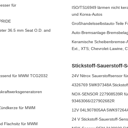
esser für
ISO/TS16949 lärmen nicht ker
und Korea-Autos
 PRIDE
Großhandelsselbstauto-Teile 
eter 36.5 mm Seat O.D. and
Auto-Bremsanlage-Bremsbelag-
Keramische Scheibenbremse-Auf
Ext., XTS; Chevrolet-Lawine, 
Stickstoff-Sauerstoff-
passend für MWM TCG2032
24V Nitrox Sauerstoffsensor
4326769 5WK97348A Stickstoff
kraftwerksgeneratoren
NOX-SENSOR 227908539R für 
93463066/227902682R
 Zündkerze für MWM
12V 04L907805AA 5WK97264A S
24 V Stickstoff-Sauerstoff-Se
d Flachsitz für MWM