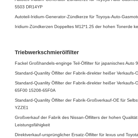
5503 DR14YP
Autoteil-Iridium-Generator-Zündkerze für Toyoya-Auto-Gasmo
Iridium-Zündkerzen Doppeltes M12*1.25 der hohen Tonerde k
Triebwerkschmierölfilter
Fackel Großhandels-enginge Teil-Ölfilter für japanisches Auto
Standard-Quanlity Ölfilter der Fabrik-direkter heißer Verkauf
Standard-Quanlity Ölfilter der Fabrik-direkter heißer Verkaufs
65F00 15208-65F0A
Standard-Quanlity Ölfilter der Fabrik-Großverkauf-OE für Sel
YZZE1
Großverkauf der Fabrik des Nissan-Ölfilters der hohen Qualitä
Leistungsfähigkeit
Direktverkauf-ursprünglicher Ersatz-Ölfilter für lexus und Toyot