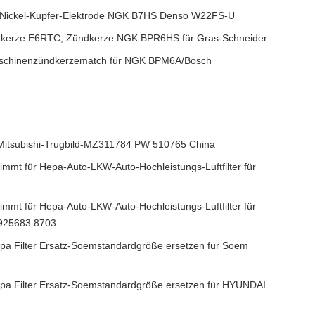
-Nickel-Kupfer-Elektrode NGK B7HS Denso W22FS-U
kerze E6RTC, Zündkerze NGK BPR6HS für Gras-Schneider
schinenzündkerzematch für NGK BPM6A/Bosch
g Mitsubishi-Trugbild-MZ311784 PW 510765 China
immt für Hepa-Auto-LKW-Auto-Hochleistungs-Luftfilter für
immt für Hepa-Auto-LKW-Auto-Hochleistungs-Luftfilter für
925683 8703
hepa Filter Ersatz-Soemstandardgröße ersetzen für Soem
hepa Filter Ersatz-Soemstandardgröße ersetzen für HYUNDAI