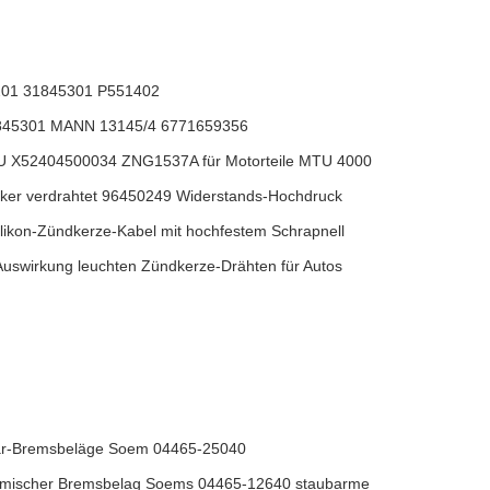
4201 31845301 P551402
1845301 MANN 13145/4 6771659356
U X52404500034 ZNG1537A für Motorteile MTU 4000
cker verdrahtet 96450249 Widerstands-Hochdruck
likon-Zündkerze-Kabel mit hochfestem Schrapnell
Auswirkung leuchten Zündkerze-Drähten für Autos
ear-Bremsbeläge Soem 04465-25040
ramischer Bremsbelag Soems 04465-12640 staubarme