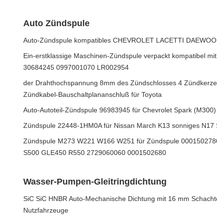
Auto Zündspule
Auto-Zündspule kompatibles CHEVROLET LACETTI DAEWOO 
Ein-erstklassige Maschinen-Zündspule verpackt kompatibel mit 
30684245 0997001070 LR002954
der Drahthochspannung 8mm des Zündschlosses 4 Zündkerzed
Zündkabel-Bauschaltplananschluß für Toyota
Auto-Autoteil-Zündspule 96983945 für Chevrolet Spark (M300)
Zündspule 22448-1HM0A für Nissan March K13 sonniges N17 S
Zündspule M273 W221 W166 W251 für Zündspule 000150278
S500 GLE450 R550 2729060060 0001502680
Wasser-Pumpen-Gleitringdichtung
SiC SiC HNBR Auto-Mechanische Dichtung mit 16 mm Schacht
Nutzfahrzeuge