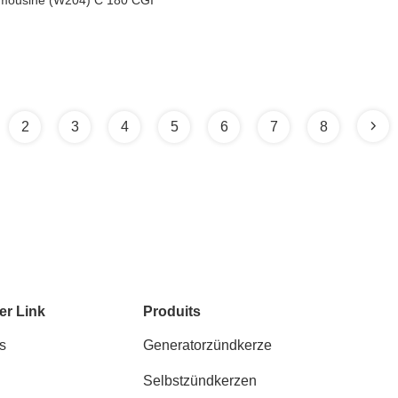
imousine (W204) C 180 CGI
2
3
4
5
6
7
8
er Link
Produits
s
Generatorzündkerze
Selbstzündkerzen