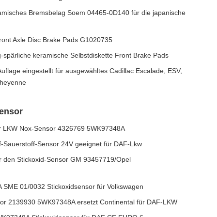
amisches Bremsbelag Soem 04465-0D140 für die japanische
Front Axle Disc Brake Pads G1020735
spärliche keramische Selbstdiskette Front Brake Pads
lage eingestellt für ausgewähltes Cadillac Escalade, ESV,
Cheyenne
Sensor
 für LKW Nox-Sensor 4326769 5WK97348A
-Sauerstoff-Sensor 24V geeignet für DAF-Lkw
den Stickoxid-Sensor GM 93457719/Opel
ME 01/0032 Stickoxidsensor für Volkswagen
nsor 2139930 5WK97348A ersetzt Continental für DAF-LKW