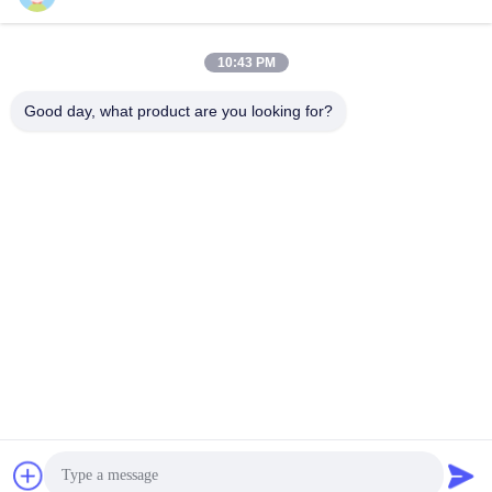
10:43 PM
Schnelle Kontaktaufnahme
Good day, what product are you looking for?
Telefon
86-731-84830658
E-Mail
nicholas@takumijap.com
Adresse
RAUM 3,27/F., HO KÖNIG COMMERCIAL CENTER, NO.2-
16 STRASSE FAS YUEN, MONGKOK, KOWLOON HK
Datenschutz-Bestimmungen
|
Seitenverzeichnis
Gute Qualität Chinas Generatorzündkerze Lieferant. Copyright-©
2017-2026 TAKUMI JAPAN AUTO PARTS CO.,LTD. . Alle Rechte
vorbehalten.