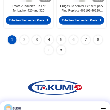
Ersatz-Zündkerze Tin For
Erdgas-Generator Genset Spark
Jenbacher 420 und 320
Plug Replace 462199 462203
Jenbacher 462203 Maschinen
401824 für J412GS-Maschine
Erhalten Sie besten Preis
Erhalten Sie besten Preis
1
2
3
4
5
6
7
8
Soziale Medien
suse