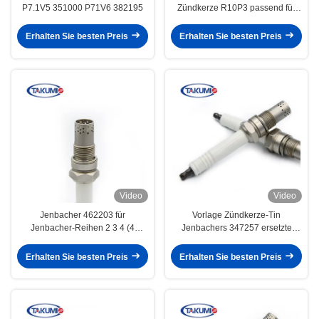
P7.1V5 351000 P71V6 382195
Zündkerze R10P3 passend für
Motoren der G420 G412 G416
Serie
Erhalten Sie besten Preis
Erhalten Sie besten Preis
Video
Video
Jenbacher 462203 für
Vorlage Zündkerze-Tin
Jenbacher-Reihen 2 3 4 (4
Jenbachers 347257 ersetzte
Zündkerzen für Jenbacher 420
durch neues KEINE 462203 für
320 Maschinen
Jenbacher 420 320 Maschinen
Erhalten Sie besten Preis
Erhalten Sie besten Preis