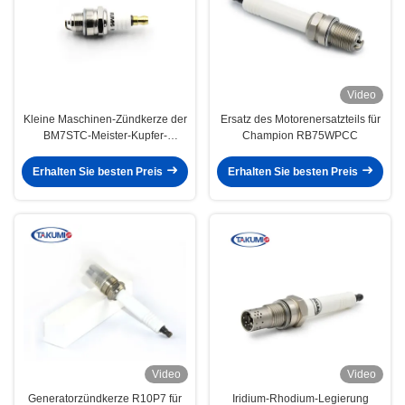
Video
Kleine Maschinen-Zündkerze der
Ersatz des Motorenersatzteils für
BM7STC-Meister-Kupfer-
Champion RB75WPCC
Pluszündkerze-CJ8Y
Erhalten Sie besten Preis
Erhalten Sie besten Preis
Video
Video
Generatorzündkerze R10P7 für
Iridium-Rhodium-Legierung