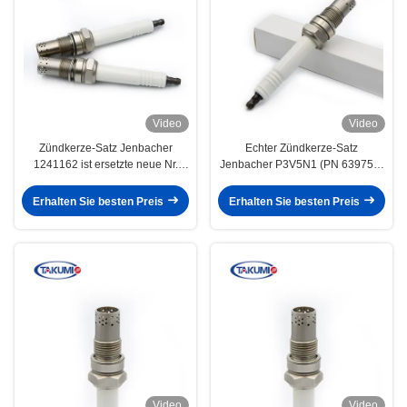
Video
Video
Zündkerze-Satz Jenbacher
Echter Zündkerze-Satz
1241162 ist ersetzte neue Nr.
Jenbacher P3V5N1 (PN 639754)
1254664 für Jenbacher 420 320
4 PC in Tin For Jenbacher 420
gewesen
320 Maschinen
Erhalten Sie besten Preis
Erhalten Sie besten Preis
Video
Video