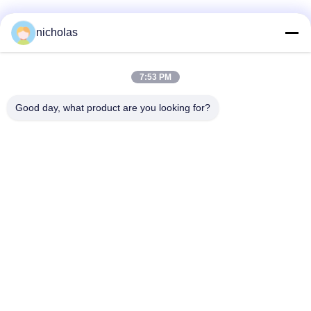
Soziale Medien
nicholas
7:53 PM
Schnelle Kontaktaufnahme
Good day, what product are you looking for?
Telefon
86-731-84830658
E-Mail
nicholas@takumijap.com
Adresse
RAUM 3,27/F., HO KÖNIG COMMERCIAL CENTER, NO.2-
16 STRASSE FAS YUEN, MONGKOK, KOWLOON HK
Datenschutz-Bestimmungen
|
Seitenverzeichnis
Gute Qualität Chinas Generatorzündkerze Lieferant. Copyright-©