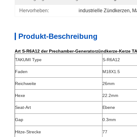
Hervorheben:
industrielle Zündkerzen
, 
M
Produkt-Beschreibung
Art S-R6A12 der Prechamber-Generatorzündkerze-Kerze T
TAKUMI Type
S-R6A12
Faden
M18X1.5
Reichweite
26mm
Hexe
22.2mm
Seat-Art
Ebene
Gap
0.3mm
Hitze-Strecke
77