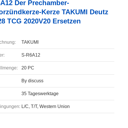
6A12 Der Prechamber-
orzündkerze-Kerze TAKUMI Deutz
28 TCG 2020V20 Ersetzen
chnung:
TAKUMI
r:
S-R6A12
llmenge:
20 PC
By discuss
35 Tageswerktage
ingungen:
L/C, T/T, Western Union