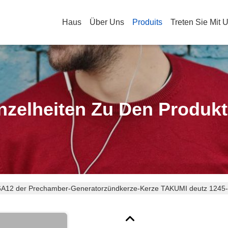
Haus
Über Uns
Produits
Treten Sie Mit 
nzelheiten Zu Den Produk
6A12 der Prechamber-Generatorzündkerze-Kerze TAKUMI deutz 1245