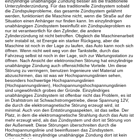
einzylindrige unabhängige Zündung besser als die traditionelle
Unterzylinderzündung. Für das traditionelle Zündsystem sobald
die Zündspuleprobleme, das gesamte Zündsystem gelähmt
werden, funktioniert die Maschine nicht, wenn die Straße auf der
Situation einen Anhänger nur finden kann. Im einzylindrigen
unabhängigen Zündsystem beeinflußt ein Zündspuleproblem es
nur ist verantwortlich für den Zylinder, die andere
Zylinderzündung ist nicht betroffen. Obgleich die Maschinenarbeit
sehr instabil ist, ist Energie ein starker Rückgang, aber die
Maschine ist noch in der Lage zu laufen, das Auto kann noch sich
öffnen. Wenn nicht weit weg von der Tankstelle, durch das
Fahrzeug selbst ist noch in der Lage, sich zur Wartungsstation zu
öffnen. Nach Ansicht der elektronischen Störung hat einzylindrige
unabhängige Zündung auch offensichtliche Vorteile. Um diese
Störung zu verringern, benutzen Ingenieure viel Material um
abzuschirmen, das ist was wir Hochspannungslinien sehen,
besonders hochwertige Hochspannungslinien
(Hochspannungslinien), Hochspannungshochspannungslinien
sind ungewöhnlich grobes der Gründe. Einzylindriges
unabhängiges Zündsystem ist offenbar nicht das Problem, es ist
im Drahtstrom ist Schwachstromgetriebe, diese Spannung 12V,
die durch die elektromagnetische Störung erzeugt wird, ist
minimal. Auch von den Entstörungsaspekten, ist das selbe. Der
Platz, in dem die elektromagnetische Strahlung durch das Auto ist
mehr erzeugt wird, als das Zündsystem und dort ist Störung von
der Außenwelt. Diese Störungen überschreiten durch die
Hochspannungslinie und beeinflussen das Zündsystem.
Offensichtlich einzylindrige unabhängige Zündung dort ist kein