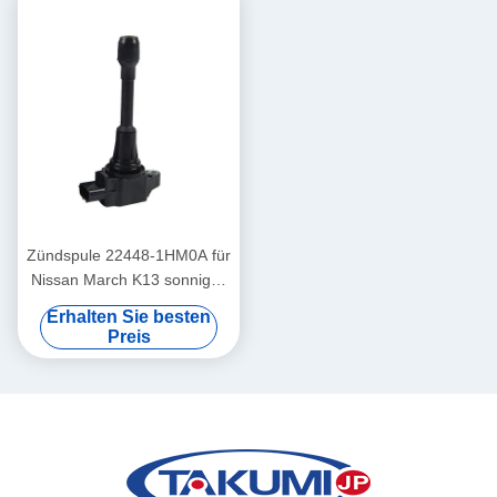
Zündspule 22448-1HM0A für
Nissan March K13 sonniges
N17 Sylphy B17 Tiida C12
Erhalten Sie besten
Preis