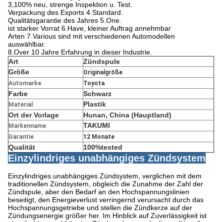
3,100% neu, strenge Inspektion u. Test.
Verpackung des Exports 4.Standard.
Qualitätsgarantie des Jahres 5.One.
ist starker Vorrat 6.Have, kleiner Auftrag annehmbar
Arten 7.Various sind mit verschiedenen Automodellen
auswählbar.
8.Over 10 Jahre Erfahrung in dieser Industrie.
Art
Zündspule
Größe
Originalgröße
Automarke
Toyota
Farbe
Schwarz
Plastik
Material
Ort der Vorlage
Hunan, China
(Hauptland)
TAKUMI
Markenname
Garantie
12 Monate
Qualität
100%tested
Einzylindriges unabhängiges Zündsystem
Einzylindriges unabhängiges Zündsystem, verglichen mit dem
traditionellen Zündsystem, obgleich die Zunahme der Zahl der
Zündspule, aber den Bedarf an den Hochspannungslinien
beseitigt, den Energieverlust verringernd verursacht durch das
Hochspannungsgetriebe und stellen die Zündkerze auf der
Zündungsenergie größer her. Im Hinblick auf Zuverlässigkeit ist