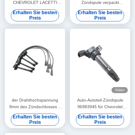
CHEVROLET LACETTI
Zündspule verpackt
DAEWOO NUBIRA 1,4 1,6
kompatibel mit -Land Rover
Erhalten Sie besten
Erhalten Sie besten
96453420
Ignition Coil 30684245
Preis
Preis
0997001070 LR002954
Video
der Drahthochspannung
Auto-Autoteil-Zündspule
8mm des Zündschlosses 4
96983945 für Chevrolet
Zündkerzedrahttrennzeichen-
Spark (M300)
Erhalten Sie besten
Erhalten Sie besten
Zündkabel-
Preis
Preis
Bauschaltplananschluß für
Toyota