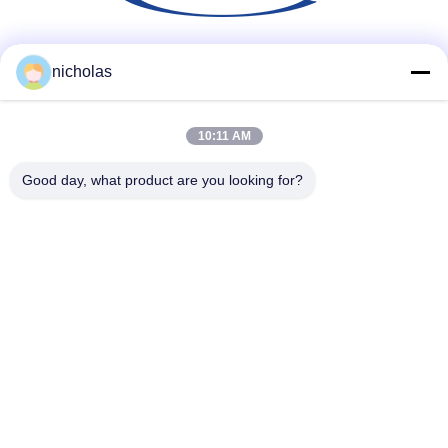
Soziale Medien
nicholas
10:11 AM
Schnelle Kontaktaufnahme
Good day, what product are you looking for?
Telefon
86-731-84830658
E-Mail
nicholas@takumijap.com
Adresse
RAUM 3,27/F., HO KÖNIG COMMERCIAL CENTER, NO.2-
16 STRASSE FAS YUEN, MONGKOK, KOWLOON HK
Datenschutz-Bestimmungen
|
Seitenverzeichnis