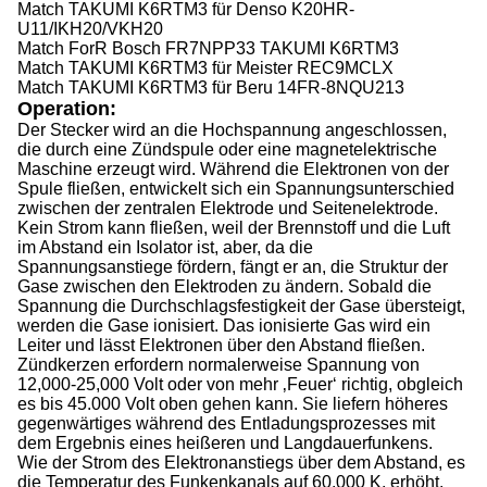
Match TAKUMI K6RTM3 für
Denso
K20HR-
U11/IKH20/VKH20
Match ForR
Bosch
FR7NPP33
TAKUMI
K6RTM3
Match TAKUMI K6RTM3 für
Meister
REC9MCLX
Match TAKUMI K6RTM3 für
Beru
14FR-8NQU213
Operation:
Der Stecker wird an die Hochspannung angeschlossen,
die durch eine Zündspule oder eine magnetelektrische
Maschine erzeugt wird. Während die Elektronen von der
Spule fließen, entwickelt sich ein Spannungsunterschied
zwischen der zentralen Elektrode und Seitenelektrode.
Kein Strom kann fließen, weil der Brennstoff und die Luft
im Abstand ein Isolator ist, aber, da die
Spannungsanstiege fördern, fängt er an, die Struktur der
Gase zwischen den Elektroden zu ändern. Sobald die
Spannung die Durchschlagsfestigkeit der Gase übersteigt,
werden die Gase ionisiert. Das ionisierte Gas wird ein
Leiter und lässt Elektronen über den Abstand fließen.
Zündkerzen erfordern normalerweise Spannung von
12,000-25,000 Volt oder von mehr ‚Feuer‘ richtig, obgleich
es bis 45.000 Volt oben gehen kann. Sie liefern höheres
gegenwärtiges während des Entladungsprozesses mit
dem Ergebnis eines heißeren und Langdauerfunkens.
Wie der Strom des Elektronanstiegs über dem Abstand, es
die Temperatur des Funkenkanals auf 60.000 K. erhöht.