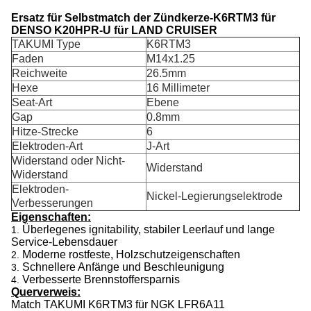
Ersatz für Selbstmatch der Zündkerze-K6RTM3 für
DENSO K20HPR-U für
LAND CRUISER
TAKUMI Type
K6RTM3
Faden
M14x1.25
Reichweite
26.5mm
Hexe
16 Millimeter
Seat-Art
Ebene
Gap
0.8mm
Hitze-Strecke
6
Elektroden-Art
J-Art
Widerstand oder Nicht-
Widerstand
Widerstand
Elektroden-
Nickel-Legierungselektrode
Verbesserungen
Eigenschaften:
Überlegenes ignitability, stabiler Leerlauf und lange
1.
Service-Lebensdauer
Moderne rostfeste, Holzschutzeigenschaften
2.
Schnellere Anfänge und Beschleunigung
3.
Verbesserte Brennstoffersparnis
4.
Querverweis:
Match TAKUMI K6RTM3 für NGK
LFR6A11