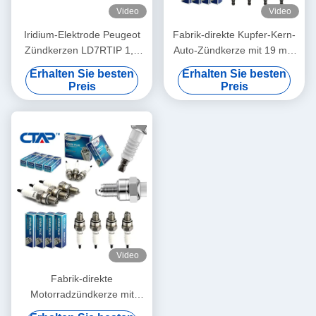
Video
Video
Iridium-Elektrode Peugeot
Fabrik-direkte Kupfer-Kern-
Zündkerzen LD7RTIP 1,1
Auto-Zündkerze mit 19 mm
mm Lücke hohe
Reichweite 16 mm Hex und
Erhalten Sie besten
Erhalten Sie besten
Kraftstoffeffizienz NGK
Wärmebereich 6 für
Preis
Preis
toyota
BKR5EYA11 BKR6E11
BKR5E11
Video
Fabrik-direkte
Motorradzündkerze mit
M10*1 Gewinde 12,7 mm