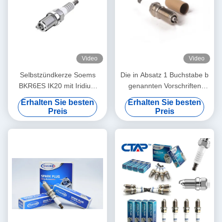
Video
Video
Selbstzündkerze Soems
Die in Absatz 1 Buchstabe b
BKR6ES IK20 mit Iridium
genannten Vorschriften
und Platin-Elektrode
gelten für die Verwendung
Erhalten Sie besten
Erhalten Sie besten
von Zündkerzen, die in der
Preis
Preis
Zündschleife befinden.