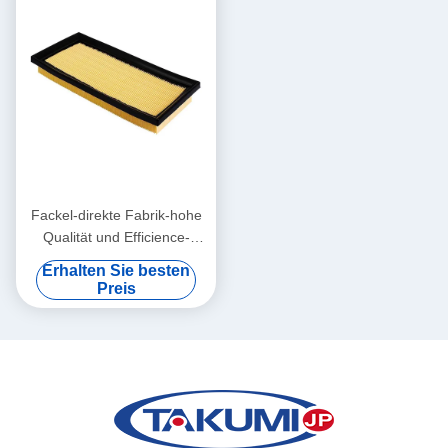
Fackel-direkte Fabrik-hohe
Qualität und Efficience-
Luftfilter 17801-0Y050
Erhalten Sie besten
17801-0Y070 17801-BZ150
Preis
1500A617 17801-0Y040