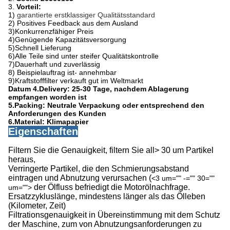
3.
Vorteil:
1)
garantierte erstklassiger Qualitätsstandard
2)
Positives Feedback aus dem Ausland
3)Konkurrenzfähiger Preis
4)Genügende Kapazitätsversorgung
5)Schnell Lieferung
6)Alle Teile sind unter steifer Qualitätskontrolle
7)Dauerhaft und zuverlässig
8)
Beispielauftrag ist- annehmbar
9)Kraftstofffilter verkauft gut im Weltmarkt
Datum 4.Delivery: 25-30 Tage, nachdem Ablagerung
empfangen worden ist
5.Packing: Neutrale Verpackung oder entsprechend den
Anforderungen des Kunden
6.Material:
Klimapapier
Eigenschaften
Filtern Sie die Genauigkeit, filtern Sie all> 30 um Partikel
heraus,
Verringerte Partikel, die den Schmierungsabstand
eintragen und Abnutzung verursachen (
<3 um="" -="" 30=""
der Ölfluss befriedigt die Motorölnachfrage.
um="">
Ersatzzykluslänge, mindestens länger als das Ölleben
(Kilometer, Zeit)
Filtrationsgenauigkeit in Übereinstimmung mit dem Schutz
der Maschine, zum von Abnutzungsanforderungen zu