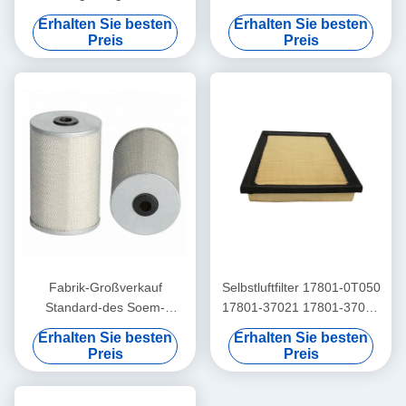
Fuel Filter Takumi Engine
Qualitäts-und hohe
Erhalten Sie besten
Erhalten Sie besten
Partss 15410-78100
Leistungsfähigkeits-LKW-
Preis
Preis
Kraftstofffilters 68197867AA
68065608AA
Fabrik-Großverkauf
Selbstluftfilter 17801-0T050
Standard-des Soem-
17801-37021 17801-37020
Qualitäts-und hohe
Fackel-direkter Fabrik hoher
Erhalten Sie besten
Erhalten Sie besten
Leistungsfähigkeits-
Qualität und Efficience für
Preis
Preis
Kraftstofffilters 23390-LIE50
Toyota
SF-28010 23390-78450