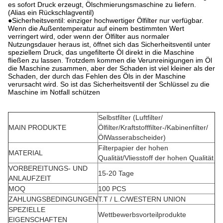
es sofort Druck erzeugt, Ölschmierungsmaschine zu liefern.
(Alias ein Rückschlagventil)
●Sicherheitsventil: einziger hochwertiger Ölfilter nur verfügbar.
Wenn die Außentemperatur auf einem bestimmten Wert
verringert wird, oder wenn der Ölfilter aus normaler
Nutzungsdauer heraus ist, öffnet sich das Sicherheitsventil unter
speziellem Druck, das ungefilterte Öl direkt in die Maschine
fließen zu lassen. Trotzdem kommen die Verunreinigungen im Öl
die Maschine zusammen, aber der Schaden ist viel kleiner als der
Schaden, der durch das Fehlen des Öls in der Maschine
verursacht wird. So ist das Sicherheitsventil der Schlüssel zu die
Maschine im Notfall schützen
Selbstfilter (Luftfilter/
MAIN PRODUKTE
Ölfilter/Kraftstofffilter-/Kabinenfilter/
ÖlWasserabscheider)
Filterpapier der hohen
MATERIAL
Qualität/
Vliesstoff der hohen Qualität
VORBEREITUNGS- UND
15-20 Tage
ANLAUFZEIT
MOQ
100 PCS
ZAHLUNGSBEDINGUNGEN
T.T / L.C/WESTERN UNION
SPEZIELLE
Wettbewerbsvorteilprodukte
EIGENSCHAFTEN