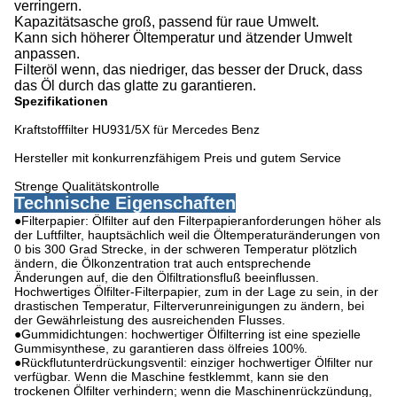
verringern.
Kapazitätsasche groß, passend für raue Umwelt.
Kann sich höherer Öltemperatur und ätzender Umwelt
anpassen.
Filteröl wenn, das niedriger, das besser der Druck, dass
das Öl durch das glatte zu garantieren.
Spezifikationen
Kraftstofffilter HU931/5X für Mercedes Benz
Hersteller mit konkurrenzfähigem Preis und gutem Service
Strenge Qualitätskontrolle
Technische Eigenschaften
●Filterpapier: Ölfilter auf den Filterpapieranforderungen höher als
der Luftfilter, hauptsächlich weil die Öltemperaturänderungen von
0 bis 300 Grad Strecke, in der schweren Temperatur plötzlich
ändern, die Ölkonzentration trat auch entsprechende
Änderungen auf, die den Ölfiltrationsfluß beeinflussen.
Hochwertiges Ölfilter-Filterpapier, zum in der Lage zu sein, in der
drastischen Temperatur, Filterverunreinigungen zu ändern, bei
der Gewährleistung des ausreichenden Flusses.
●Gummidichtungen: hochwertiger Ölfilterring ist eine spezielle
Gummisynthese, zu garantieren dass ölfreies 100%.
●Rückflutunterdrückungsventil: einziger hochwertiger Ölfilter nur
verfügbar. Wenn die Maschine festklemmt, kann sie den
trockenen Ölfilter verhindern; wenn die Maschinenrückzündung,