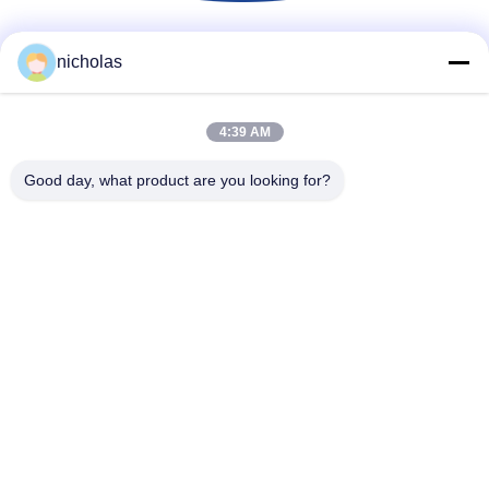
Soziale Medien
nicholas
4:39 AM
Schnelle Kontaktaufnahme
Good day, what product are you looking for?
Telefon
86-731-84830658
E-Mail
nicholas@takumijap.com
Adresse
RAUM 3,27/F., HO KÖNIG COMMERCIAL CENTER, NO.2-
16 STRASSE FAS YUEN, MONGKOK, KOWLOON HK
Datenschutz-Bestimmungen
|
Seitenverzeichnis