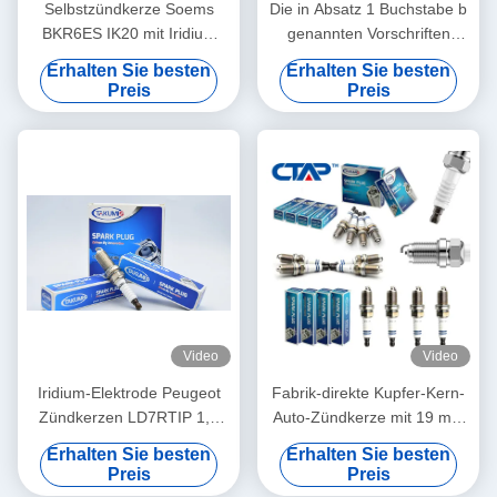
Selbstzündkerze Soems
Die in Absatz 1 Buchstabe b
BKR6ES IK20 mit Iridium
genannten Vorschriften
und Platin-Elektrode
gelten für die Verwendung
Erhalten Sie besten
Erhalten Sie besten
von Zündkerzen, die in der
Preis
Preis
Zündschleife befinden.
Video
Video
Iridium-Elektrode Peugeot
Fabrik-direkte Kupfer-Kern-
Zündkerzen LD7RTIP 1,1
Auto-Zündkerze mit 19 mm
mm Lücke hohe
Reichweite 16 mm Hex und
Erhalten Sie besten
Erhalten Sie besten
Kraftstoffeffizienz NGK
Wärmebereich 6 für
Preis
Preis
toyota
BKR5EYA11 BKR6E11