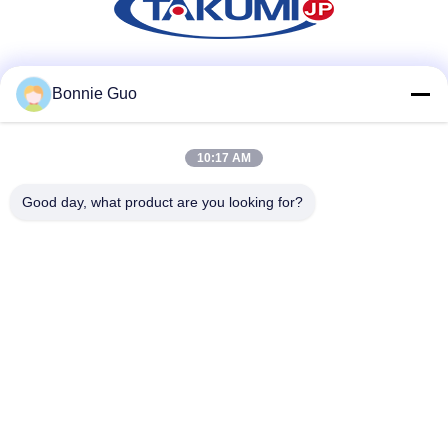
Soziale Medien
Bonnie Guo
10:17 AM
Schnelle Kontaktaufnahme
Good day, what product are you looking for?
Telefon
86-731-84830658
E-Mail
nicholas@takumijap.com
Adresse
RAUM 3,27/F., HO KÖNIG COMMERCIAL CENTER, NO.2-
16 STRASSE FAS YUEN, MONGKOK, KOWLOON HK