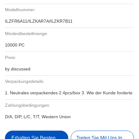
Modellnummer:
ILZFR6A11/ILZKAR7A/ILZKR7B11
Mindestbestellmenge:
10000 PC
Preis:
by discussed
Verpackungsdetails:
1. Neutrales verpackendes 2.4pcs/box 3. Wie der Kunde forderte
Zahlungsbedingungen:
D/A, D/P, L/C, T/T, Western Union
Erhalten Sie Besten Preis
Treten Sie Mit Uns In Verbi