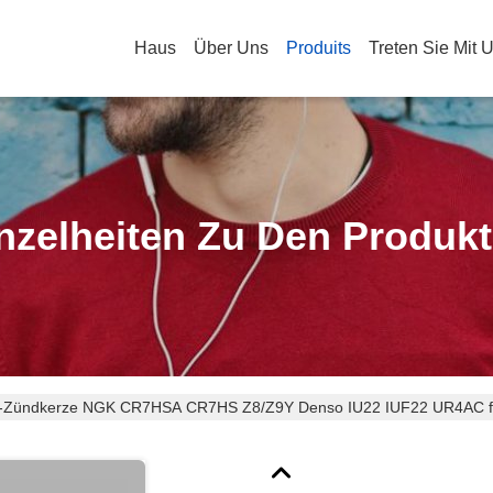
Haus
Über Uns
Produits
Treten Sie Mit 
nzelheiten Zu Den Produk
d-Zündkerze NGK CR7HSA CR7HS Z8/Z9Y Denso IU22 IUF22 UR4AC f