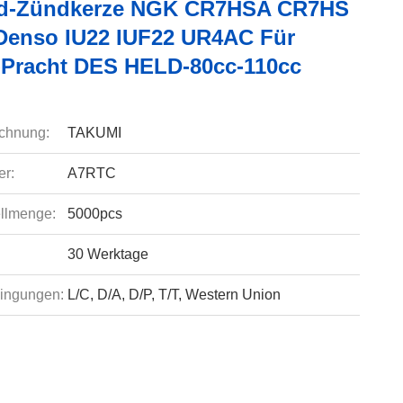
ad-Zündkerze NGK CR7HSA CR7HS
Denso IU22 IUF22 UR4AC Für
racht DES HELD-80cc-110cc
chnung:
TAKUMI
r:
A7RTC
llmenge:
5000pcs
30 Werktage
ingungen:
L/C, D/A, D/P, T/T, Western Union