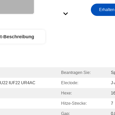
Erhalten
t-Beschreibung
Beantragen Sie:
Sp
IU22 IUF22 UR4AC
Electode:
J-
Hexe:
1
Hitze-Strecke:
7
Gap:
0