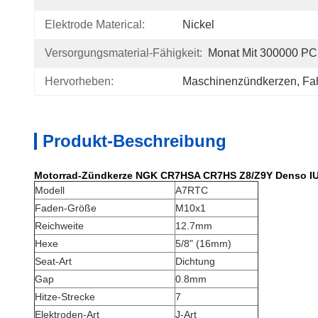
Elektrode Materical:
Nickel
Versorgungsmaterial-Fähigkeit:
Monat Mit 300000 PC
Hervorheben:
Maschinenzündkerzen
, 
Fa
Produkt-Beschreibung
Motorrad-Zündkerze NGK CR7HSA CR7HS Z8/Z9Y Denso IU
Modell
A7RTC
Faden-Größe
M10x1
Reichweite
12.7mm
Hexe
5/8" (16mm)
Seat-Art
Dichtung
Gap
0.8mm
Hitze-Strecke
7
Elektroden-Art
J-Art