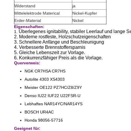
Widerstand
ja
Mittelelektrode Materical
Nickel-Kupfer
Erder-Material
Nickel
Eigenschaften
:
Überlegenes ignitability, stabiler Leerlauf und lange
1.
2. Moderne rostfeste, Holzschutzeigenschaften
3.
Schnellere Anfänge und Beschleunigung
4.
Verbesserte Brennstoffersparnis
5. Gleiche Lebenszeit zur Vorlage.
6. Konkurrenzfähiger Preis als die Vorlage.
Querverweis:
NGK CR7HSA CR7HS
Autolite 4303 XS4303
Meister OE122 PZ7HC/Z8/Z9Y
Denso IU22 IUF22 U22FSR-U
Lebhaftes NAR14YC/NAR14YS
BOSCH UR4AC
Honda 98056-57716
Geeignet für
: