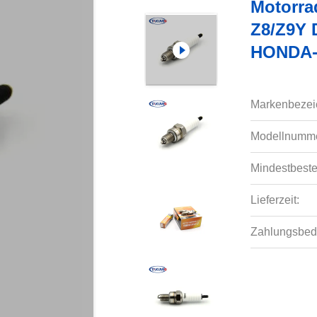
Motorr
Z8/Z9Y 
HONDA-P
Markenbezei
Modellnumme
Mindestbeste
Lieferzeit:
Zahlungsbed