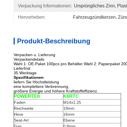
Verpackung Informationen:
Ursprüngliches Zinn, Plast
Hervorheben:
Fahrzeugzündkerzen
, 
Zün
Produkt-Beschreibung
Verpacken u. Lieferung
Verpackendetails
Wahl 1: OE-Paket 100pcs pro Behälter Wahl 2: Papierpaket 20
Lieferfrist
35 Werktage
Spezifikationen
liefern Sie Höchstleistung
eine komplettere Verbrennung,
größere Energie und höhere Kraftstoffeffizienz.
POWERTEK
K6RTC
Faden
M14x1.25
Reichweite
19mm
Hexe
16mm
Seat-Art
Ebene
Gap
0.8mm