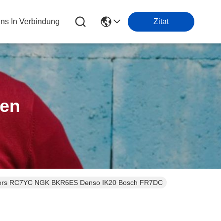
Uns In Verbindung
Zitat
ten
isters RC7YC NGK BKR6ES Denso IK20 Bosch FR7DC