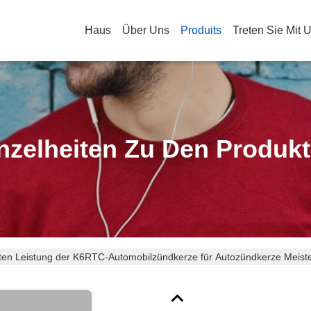
Haus
Über Uns
Produits
Treten Sie Mit 
nzelheiten Zu Den Produk
uten Leistung der K6RTC-Automobilzündkerze für Autozündkerze Me