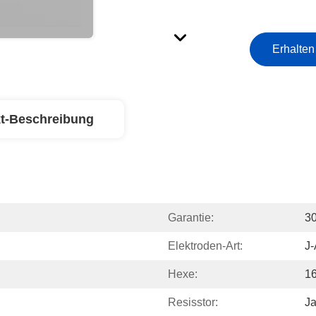
Erhalten
t-Beschreibung
Garantie:
3
Elektroden-Art:
J-
Hexe:
1
Resisstor:
J