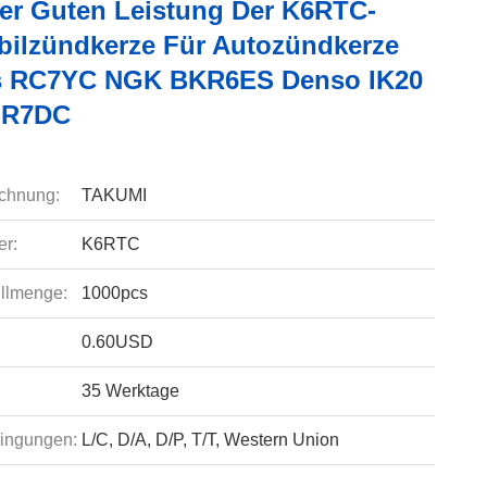
er Guten Leistung Der K6RTC-
ilzündkerze Für Autozündkerze
s RC7YC NGK BKR6ES Denso IK20
FR7DC
chnung:
TAKUMI
r:
K6RTC
llmenge:
1000pcs
0.60USD
35 Werktage
ingungen:
L/C, D/A, D/P, T/T, Western Union