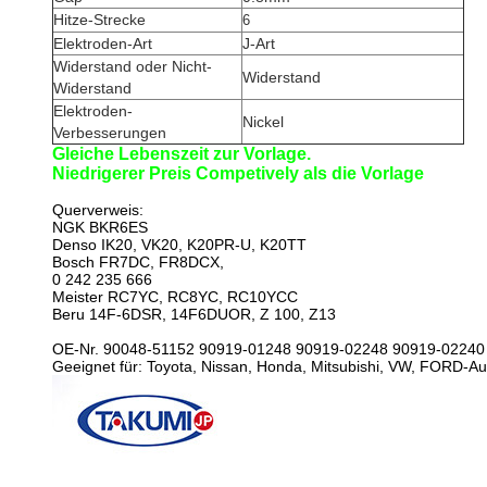
Hitze-Strecke
6
Elektroden-Art
J-Art
Widerstand oder Nicht-
Widerstand
Widerstand
Elektroden-
Nickel
Verbesserungen
Gleiche Lebenszeit zur Vorlage.
Niedrigerer Preis Competively als die Vorlage
Querverweis:
NGK BKR6ES
Denso IK20, VK20, K20PR-U, K20TT
Bosch FR7DC, FR8DCX,
0 242 235 666
Meister RC7YC, RC8YC, RC10YCC
Beru 14F-6DSR, 14F6DUOR, Z 100, Z13
OE-Nr. 90048-51152 90919-01248 90919-02248 90919-02240
Geeignet für: Toyota, Nissan, Honda, Mitsubishi, VW, FORD-A